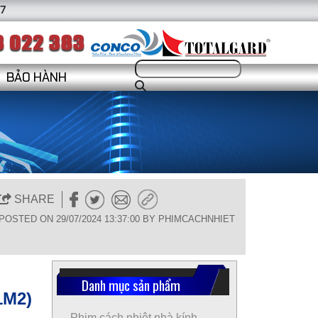
7
BẢO HÀNH
SHARE
POSTED ON 29/07/2024 13:37:00 BY PHIMCACHNHIET
Danh mục sản phẩm
1M2)
Phim cách nhiệt nhà kính