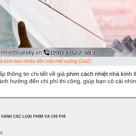
à kính bao nhiêu tiền một mét vuông (1m
2)
p thông tin chi tiết về giá
phim cách nhiệt nhà kính
t
nh hưởng đến chi phí thi công, giúp bạn có cái nhìn
 SÁNH CÁC LOẠI PHIM VÀ CHI PHÍ
m)