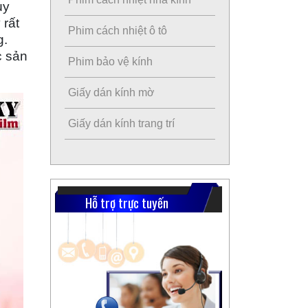
ùy
 rất
Phim cách nhiệt ô tô
g.
c sản
Phim bảo vệ kính
Giấy dán kính mờ
Giấy dán kính trang trí
Hỗ trợ trực tuyến