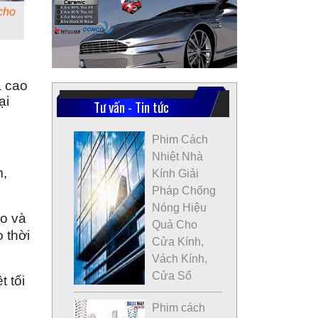
cho
á cao
ại
Tư vấn - Tin tức
Phim Cách
Nhiệt Nhà
m,
Kính Giải
Pháp Chống
Nóng Hiệu
ao và
Quả Cho
 thời
Cửa Kính,
Vách Kính,
Cửa Sổ
t tối
Phim cách