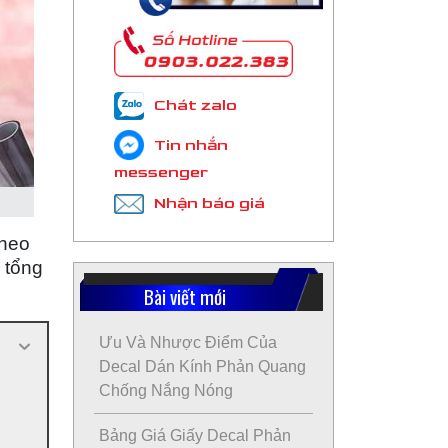
Chát zalo
Tin nhắn
messenger
Nhận báo giá
heo
 tổng
Bài viết mới
Ưu Và Nhược Điểm Của
Decal Dán Kính Phản Quang
Chống Nắng Nóng
Bảng Giá Giấy Decal Phản