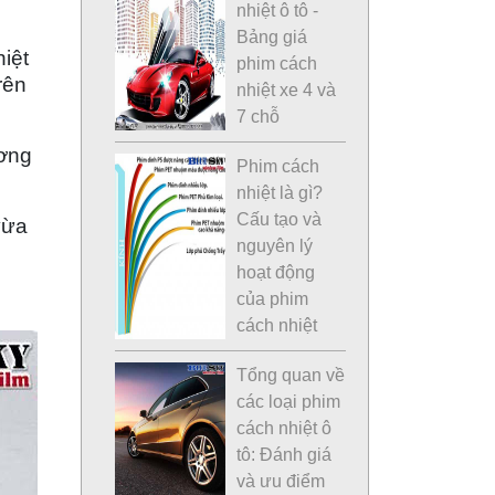
nhiệt ô tô -
Bảng giá
iệt
phim cách
rên
nhiệt xe 4 và
7 chỗ
ương
Phim cách
nhiệt là gì?
Cấu tạo và
vừa
nguyên lý
hoạt động
của phim
cách nhiệt
Tổng quan về
các loại phim
cách nhiệt ô
tô: Đánh giá
và ưu điểm