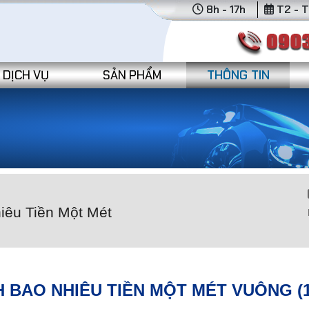
8h - 17h
T2 - T
DỊCH VỤ
SẢN PHẨM
THÔNG TIN
iêu Tiền Một Mét
H BAO NHIÊU TIỀN MỘT MÉT VUÔNG (