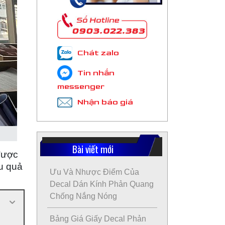
Chát zalo
Tin nhắn
messenger
Nhận báo giá
Bài viết mới
được
ệu quả
Ưu Và Nhược Điểm Của
Decal Dán Kính Phản Quang
Chống Nắng Nóng
Bảng Giá Giấy Decal Phản