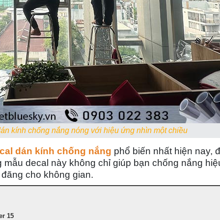
án kính chống nắng nóng với hiệu ứng nhìn một chiều
ecal dán kính chống nắng
phổ biến nhất hiện nay, 
ng mẫu decal này không chỉ giúp bạn chống nắng hi
g đãng cho không gian.
er 15