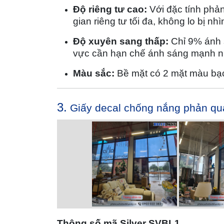
Độ riêng tư cao:
Với đặc tính phả
gian riêng tư tối đa, không lo bị nh
Độ xuyên sang thấp:
Chỉ 9% ánh s
vực cần hạn chế ánh sáng mạnh n
Màu sắc:
Bề mặt có 2 mặt màu bạ
3.
Giấy decal chống nắng phản qu
Thông số mã Silver SVBL1