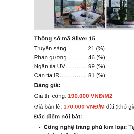
Thông số mã Silver 15
Truyền sáng……….. 21 (%)
Phản gương……….. 46 (%)
Ngăn tia UV………... 99 (%)
Cản tia IR…………... 81
(%)
Bảng giá:
Giá thi công:
190.000 VNĐ/M2
Giá bán lẻ:
170.000 VNĐ/M
dài (khổ g
Đặc điểm nổi bật:
Công nghệ tráng phủ kim loại:
Tạ