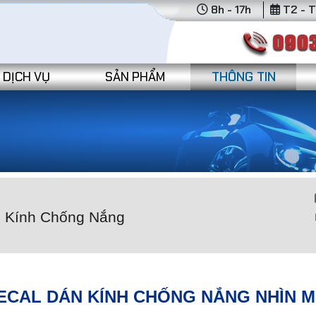
8h - 17h
T2 - T
DỊCH VỤ
SẢN PHẨM
THÔNG TIN
n Kính Chống Nắng
DECAL DÁN KÍNH CHỐNG NẮNG NHÌN 