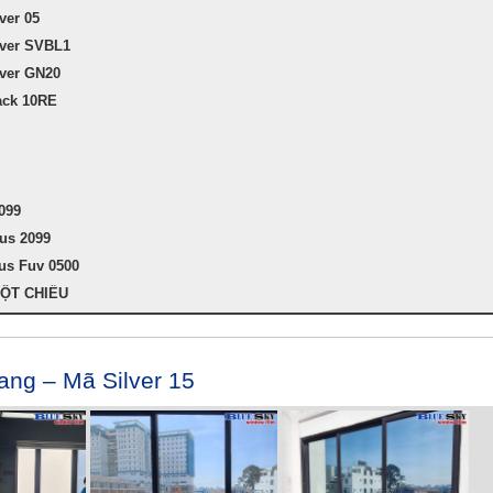
ver 05
lver SVBL1
lver GN20
ack 10RE
099
us 2099
us Fuv 0500
ỘT CHIỀU
ang – Mã Silver 15