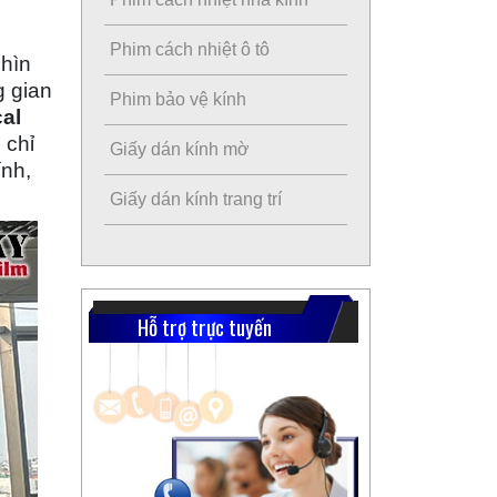
Phim cách nhiệt ô tô
nhìn
g gian
Phim bảo vệ kính
al
 chỉ
Giấy dán kính mờ
ính,
Giấy dán kính trang trí
Hỗ trợ trực tuyến