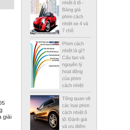
nhiệt ô tô -
Bảng giá
phim cách
nhiệt xe 4 và
7 chỗ
Phim cách
nhiệt là gì?
Cấu tạo và
nguyên lý
hoạt động
của phim
cách nhiệt
Tổng quan về
05
các loại phim
g
cách nhiệt ô
à giải
tô: Đánh giá
và ưu điểm