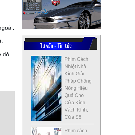
ngoài.
ẻ.
Tư vấn - Tin tức
ờ độ
Phim Cách
Nhiệt Nhà
Kính Giải
Pháp Chống
Nóng Hiệu
Quả Cho
Cửa Kính,
Vách Kính,
Cửa Sổ
Phim cách