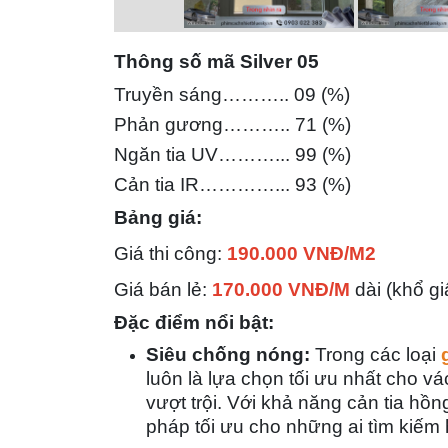
Thông số mã Silver 05
Truyền sáng……….. 09 (%)
Phản gương……….. 71 (%)
Ngăn tia UV………... 99 (%)
Cản tia IR…………... 93
(%)
Bảng giá:
Giá thi công:
190.000 VNĐ/M2
Giá bán lẻ:
170.000 VNĐ/M
dài (khổ g
Đặc điểm nổi bật:
Siêu chống nóng:
Trong các loại
luôn là lựa chọn
tối ưu nhất
cho
vá
vượt trội. Với khả năng
cản tia hồ
pháp tối ưu cho những ai tìm kiếm 